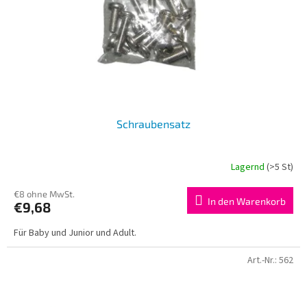
r
u
P
n
r
g
o
d
u
k
t
Schraubensatz
e
Lagernd
(>5 St)
€8 ohne MwSt.
In den Warenkorb
€9,68
Für Baby und Junior und Adult.
Art.-Nr.:
562