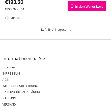
€193,60
In den Warenkorb
Verkaufspreis:
€193,60 / 1 St
Für Junior.
11
Artikel insgesamt
S
t
e
F
u
u
e
ß
r
z
Informationen für Sie
e
e
l
Über uns
i
e
IMPRESSUM
m
l
e
e
AGB
n
WIEDERRUFSBELEHRUNG
t
DATENSCHUTZERKLÄRUNG
e
d
ZAHLUNG
e
VERSAND
r