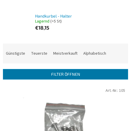
Handkurbel - Halter
Lagernd
(>5 St)
€18,15
P
r
Günstigste
Teuerste
Meistverkauft
Alphabetisch
o
d
u
FILTER ÖFFNEN
k
t
L
Art.-Nr.:
105
s
i
o
s
r
t
t
e
i
d
e
e
r