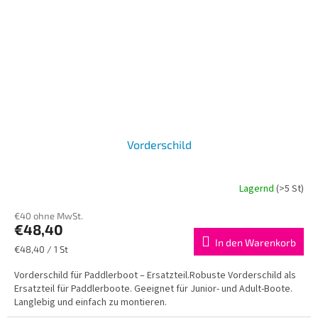
Vorderschild
Lagernd
(>5 St)
€40 ohne MwSt.
€48,40
In den Warenkorb
Verkaufspreis:
€48,40 / 1 St
Vorderschild für Paddlerboot – Ersatzteil.Robuste Vorderschild als
Ersatzteil für Paddlerboote. Geeignet für Junior- und Adult-Boote.
Langlebig und einfach zu montieren.