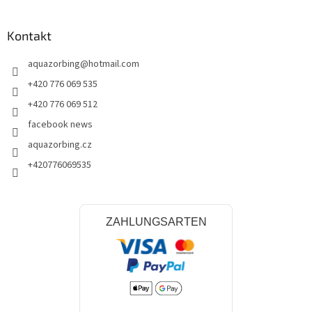
L
i
s
Kontakt
t
e
aquazorbing
@
hotmail.com
+420 776 069 535
+420 776 069 512
facebook news
aquazorbing.cz
+420776069535
ZAHLUNGSARTEN