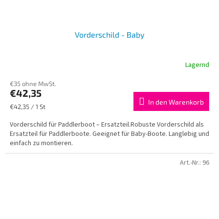
Vorderschild - Baby
Lagernd
€35 ohne MwSt.
€42,35
In den Warenkorb
Verkaufspreis:
€42,35 / 1 St
Vorderschild für Paddlerboot – Ersatzteil.Robuste Vorderschild als
Ersatzteil für Paddlerboote. Geeignet für Baby-Boote. Langlebig und
einfach zu montieren.
Art.-Nr.:
96