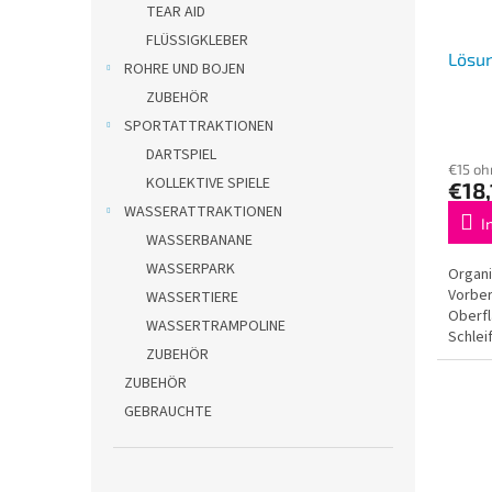
TEAR AID
FLÜSSIGKLEBER
Lösun
ROHRE UND BOJEN
ZUBEHÖR
SPORTATTRAKTIONEN
DARTSPIEL
€15 oh
KOLLEKTIVE SPIELE
€18,
WASSERATTRAKTIONEN
I
WASSERBANANE
WASSERPARK
Organi
Vorber
WASSERTIERE
Oberfl
WASSERTRAMPOLINE
Schlei
ZUBEHÖR
ist ei
ZUBEHÖR
GEBRAUCHTE