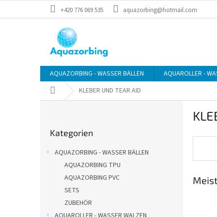
Zum
+420 776 069 535
aquazorbing@hotmail.com
Inhalt
springen
AQUAZORBING - WASSER BÄLLEN
AQUAROLLER - WA
Startseite
KLEBER UND TEAR AID
S
KLE
e
Kategorien
i
Kategorien
überspringen
t
e
AQUAZORBING - WASSER BÄLLEN
n
AQUAZORBING TPU
l
AQUAZORBING PVC
Meist
e
i
SETS
s
ZUBEHÖR
t
AQUAROLLER - WASSER WALZEN