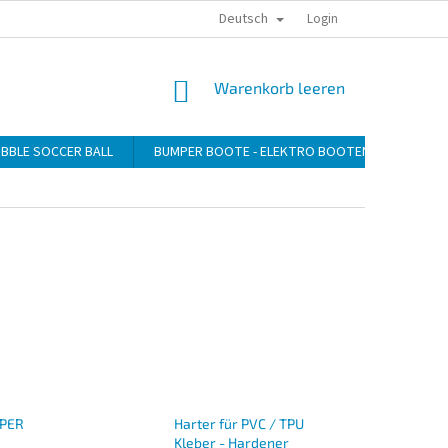
Deutsch
DATENSCHUTZERKLÄRUNG
ZAHLUNG
VERSAND
Login
WARENKORB
Warenkorb leeren
BBLE SOCCER BALL
BUMPER BOOTE - ELEKTRO BOOTEN
GEBLÄ
UPER
Harter für PVC / TPU
Kleber - Hardener