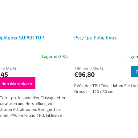
igkleber SUPER TOP
Pvc/Tpu Folie Extra
Lagernd
(3 St)
Lage
hne MwSt.
€80 ohne MwSt.
,45
€96,80
n den Warenkorb
PVC oder TPU Folie. Haben Sie Loc
Gross ca. 120 x 50 cm.
Top – professioneller Flüssigkleber
paraturen und Herstellung von
sbaren Attraktionen. Geeignet für
anen, PVC-Teile und TPU. Inklusive
für extra...
S
t