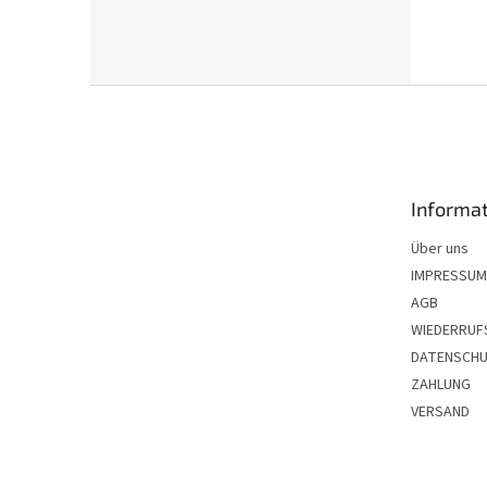
F
u
ß
z
e
Informat
i
l
Über uns
e
IMPRESSUM
AGB
WIEDERRUF
DATENSCH
ZAHLUNG
VERSAND