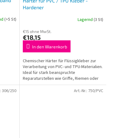
eband
Harter für PVC / TPU Kleber -
Hardener
nd
(>5 St)
Lagernd
(3 St)
€15 ohne MwSt.
€18,15
In den Warenkorb
Chemischer Härter für Flüssigkleber zur
Verarbeitung von PVC- und TPU-Materialien.
Ideal für stark beanspruchte
Reparaturstellen wie Griffe, Riemen oder
Rutschen. Erhöht die...
.:
306/250
Art.-Nr.:
750/PVC