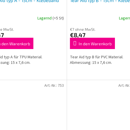
Aid typ A - 15cm - Klebeband
Tear Aid typ B - 15cm - Kleb
Lagernd
(>5 St)
Lager
ne MwSt.
€7 ohne MwSt.
47
€8,47
n den Warenkorb
In den Warenkorb
id typ A für TPU Material.
Tear Aid typ B für PVC Material.
ung: 15 x 7,6 cm.
Abmessung: 15 x 7,6 cm.
Art.-Nr.:
753
Art.-Nr