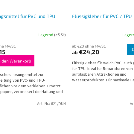
gsmittel für PVC und TPU
Flüssigkleber für PVC / TPU
Lagernd
(>5 St)
Lager
ne MwSt.
ab €20 ohne MwSt.
15
€24,20
ab
n den Warenkorb
Flüssigkleber für weich PVC, auch
für TPU. Ideal für Reparaturen von
aufblasbaren Attraktionen und
sches Lösungsmittel zur
Wasserprodukten. Für maximale Fe
eitung von PVC- und TPU-
mit Härter und organischem...
ächen vor dem Verkleben. Ersetzt
fpapier, verbessert die Haftung und
nfach mit einem Tuch aufzutragen.
Art.-Nr.:
621/DUN
Ar