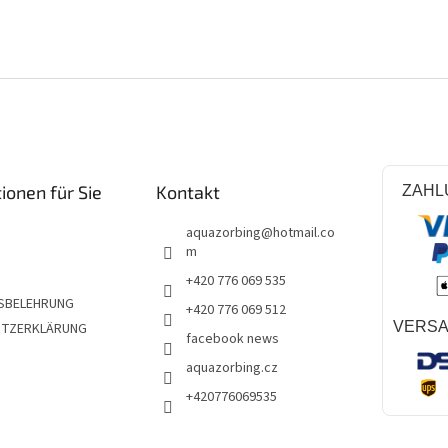
e
u
e
r
e
l
e
m
e
n
ionen für Sie
Kontakt
ZAHL
t
e
aquazorbing
@
hotmail.co
d
m
e
r
+420 776 069 535
L
SBELEHRUNG
+420 776 069 512
i
VERS
UTZERKLÄRUNG
s
facebook news
t
aquazorbing.cz
e
+420776069535