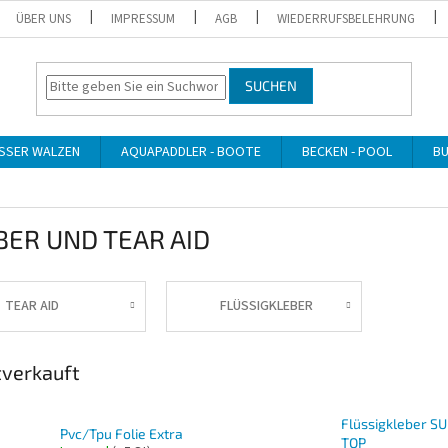
ÜBER UNS
IMPRESSUM
AGB
WIEDERRUFSBELEHRUNG
SUCHEN
SSER WALZEN
AQUAPADDLER - BOOTE
BECKEN - POOL
BU
BER UND TEAR AID
TEAR AID
FLÜSSIGKLEBER
verkauft
Flüssigkleber S
Pvc/Tpu Folie Extra
TOP