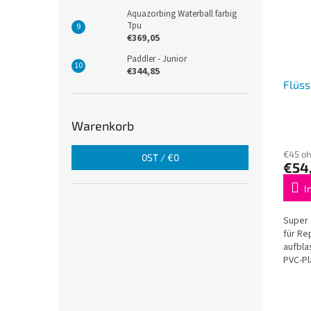
Aquazorbing Waterball farbig
Tpu
€369,05
Paddler - Junior
€344,85
Flüss
Warenkorb
€45 o
0
ST /
€0
€54
I
Super 
für Re
aufbla
PVC-Pl
Härter 