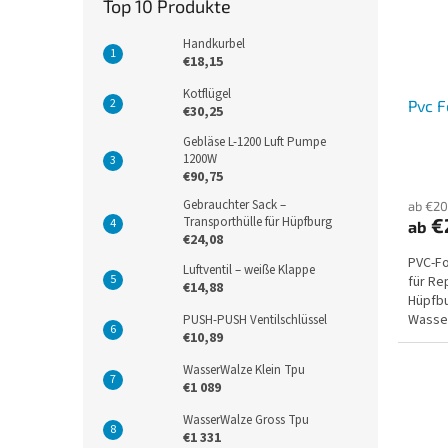
Top 10 Produkte
Handkurbel
€18,15
Kotflügel
Pvc F
€30,25
Gebläse L-1200 Luft Pumpe
1200W
€90,75
Gebrauchter Sack –
ab €20
Transporthülle für Hüpfburg
€
ab
€24,08
PVC-Fo
Luftventil – weiße Klappe
für Re
€14,88
Hüpfbu
Wasser
PUSH-PUSH Ventilschlüssel
€10,89
und Pla
WasserWalze Klein Tpu
€1 089
WasserWalze Gross Tpu
€1 331