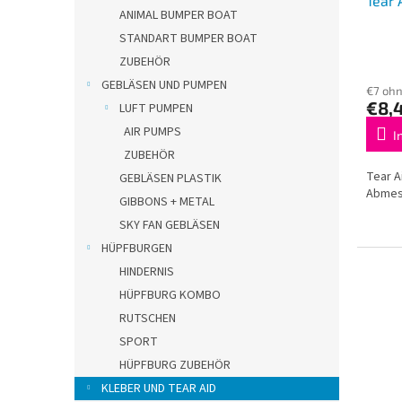
Tear 
o
ANIMAL BUMPER BOAT
d
STANDART BUMPER BOAT
u
k
ZUBEHÖR
t
GEBLÄSEN UND PUMPEN
€7 oh
e
€8,
LUFT PUMPEN
AIR PUMPS
I
ZUBEHÖR
Tear A
GEBLÄSEN PLASTIK
Abmess
GIBBONS + METAL
SKY FAN GEBLÄSEN
HÜPFBURGEN
HINDERNIS
HÜPFBURG KOMBO
RUTSCHEN
SPORT
HÜPFBURG ZUBEHÖR
KLEBER UND TEAR AID