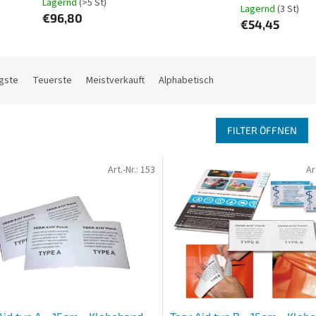
Lagernd
(>5 St)
Lagernd
(3 St)
€96,80
€54,45
gste
Teuerste
Meistverkauft
Alphabetisch
FILTER ÖFFNEN
Art.-Nr.:
153
Ar