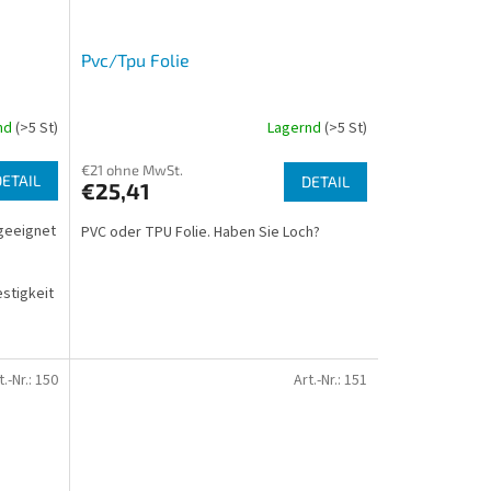
Pvc/Tpu Folie
nd
(>5 St)
Lagernd
(>5 St)
€21 ohne MwSt.
DETAIL
DETAIL
€25,41
 geeignet
PVC oder TPU Folie. Haben Sie Loch?
stigkeit
t.-Nr.:
150
Art.-Nr.:
151