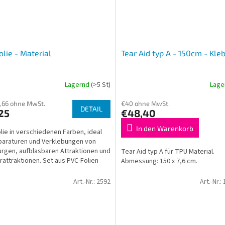
olie - Material
Tear Aid typ A - 150cm - Kl
Lagernd
(>5 St)
Lage
,66 ohne MwSt.
€40 ohne MwSt.
DETAIL
25
€48,40
In den Warenkorb
lie in verschiedenen Farben, ideal
paraturen und Verklebungen von
rgen, aufblasbaren Attraktionen und
Tear Aid typ A für TPU Material.
attraktionen. Set aus PVC-Folien
Abmessung: 150 x 7,6 cm.
nen zur...
Art.-Nr.:
2592
Art.-Nr.: