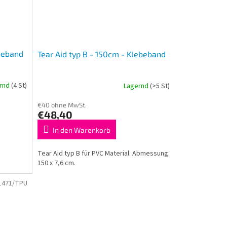
ebeband
Tear Aid typ B - 150cm - Klebeband
rnd
(4 St)
Lagernd
(>5 St)
€40 ohne MwSt.
€48,40
In den Warenkorb
Tear Aid typ B für PVC Material. Abmessung:
150 x 7,6 cm.
1471/TPU