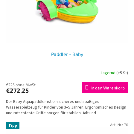
r
u
P
n
r
g
o
d
u
k
t
Paddler - Baby
e
Lagernd
(>5 St)
€225 ohne MwSt.
In den Warenkorb
€272,25
Der Baby Aquapaddler ist ein sicheres und spaßiges
Wasserspielzeug für Kinder von 3–5 Jahren. Ergonomisches Design
und rutschfeste Griffe sorgen für stabilen Halt und...
Art.-Nr.:
70
Tipp