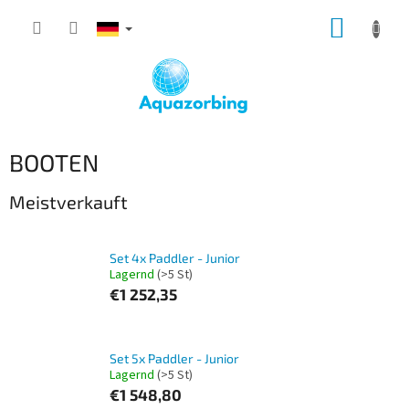
Zum
WARE
Inhalt
springen
BOOTEN
Meistverkauft
Set 4x Paddler - Junior
Lagernd
(>5 St)
€1 252,35
Set 5x Paddler - Junior
Lagernd
(>5 St)
€1 548,80