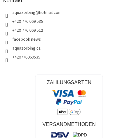
t
e
aquazorbing
@
hotmail.com
+420 776 069 535
+420 776 069 512
facebook news
aquazorbing.cz
+420776069535
ZAHLUNGSARTEN
VERSANDMETHODEN