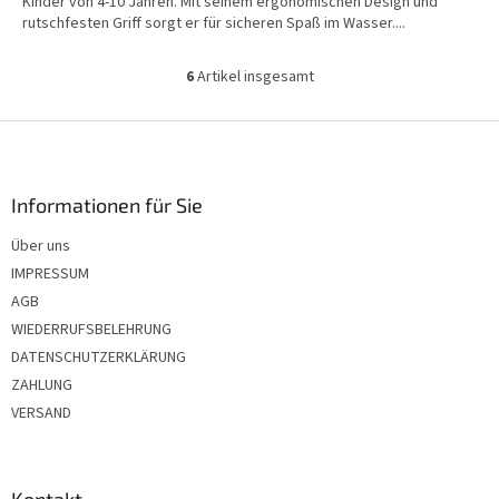
Kinder von 4-10 Jahren. Mit seinem ergonomischen Design und
rutschfesten Griff sorgt er für sicheren Spaß im Wasser....
6
Artikel insgesamt
S
t
e
F
u
u
e
ß
r
z
Informationen für Sie
e
e
l
Über uns
i
e
IMPRESSUM
m
l
e
e
AGB
n
WIEDERRUFSBELEHRUNG
t
DATENSCHUTZERKLÄRUNG
e
d
ZAHLUNG
e
VERSAND
r
L
i
s
Kontakt