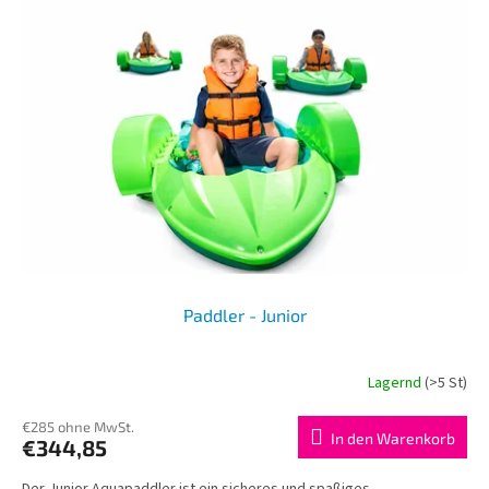
Paddler - Junior
Lagernd
(>5 St)
€285 ohne MwSt.
In den Warenkorb
€344,85
Der Junior Aquapaddler ist ein sicheres und spaßiges