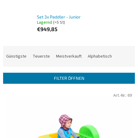
Set 3x Paddler - Junior
Lagernd
(>5 St)
€949,85
P
r
Günstigste
Teuerste
Meistverkauft
Alphabetisch
o
d
u
FILTER ÖFFNEN
k
t
L
Art.-Nr.:
69
s
i
o
s
r
t
t
e
i
d
e
e
r