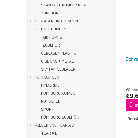
o
STANDART BUMPER BOAT
s
r
t
ZUBEHÖR
t
e
GEBLÄSEN UND PUMPEN
i
d
LUFT PUMPEN
e
e
r
AIR PUMPS
r
u
ZUBEHÖR
P
n
r
GEBLÄSEN PLASTIK
g
Schr
o
GIBBONS + METAL
d
SKY FAN GEBLÄSEN
u
HÜPFBURGEN
k
HINDERNIS
t
€8 oh
HÜPFBURG KOMBO
e
€9,
RUTSCHEN
I
SPORT
HÜPFBURG ZUBEHÖR
Für Ba
KLEBER UND TEAR AID
TEAR AID