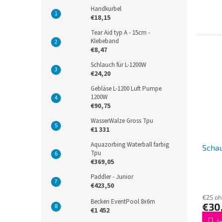
Handkurbel
€18,15
Tear Aid typ A - 15cm -
Klebeband
€8,47
Schlauch für L-1200W
€24,20
Gebläse L-1200 Luft Pumpe
1200W
€90,75
WasserWalze Gross Tpu
€1 331
Aquazorbing Waterball farbig
Schau
Tpu
€369,05
Paddler - Junior
€423,50
€25 o
Becken EventPool 8x6m
€30
€1 452
I