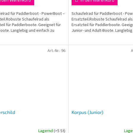
elrad für Paddlerboot - PowerBoot –
Schaufelrad für Paddlerboot - Po
teil.Robuste Schaufelrad als
Ersatzteil.Robuste Schaufelrad als
teil für Paddlerboote. Geeignet für
Ersatzteil für Paddlerboote. Geeig
oote. Langlebig und einfach zu
Junior- und Adult-Boote. Langlebig
ren.
einfach zu montieren.
Art.-Nr.:
96
A
rschild
Korpus (Junior)
Lagernd
(>5 St)
Lage