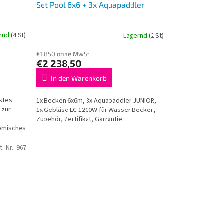
Set Pool 6x6 + 3x Aquapaddler
rnd
(4 St)
Lagernd
(2 St)
€1 850 ohne MwSt.
€2 238,50
In den Warenkorb
ustes
1x Becken 6x6m, 3x Aquapaddler JUNIOR,
 zur
1x Gebläse LC 1200W für Wasser Becken,
Zubehör, Zertifikat, Garrantie.
nomisches
t.-Nr.:
967