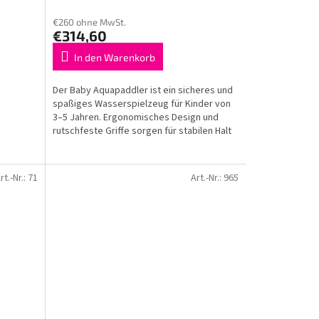
€260 ohne MwSt.
€314,60
In den Warenkorb
Der Baby Aquapaddler ist ein sicheres und
spaßiges Wasserspielzeug für Kinder von
3–5 Jahren. Ergonomisches Design und
rutschfeste Griffe sorgen für stabilen Halt
und...
rt.-Nr.:
71
Art.-Nr.:
965