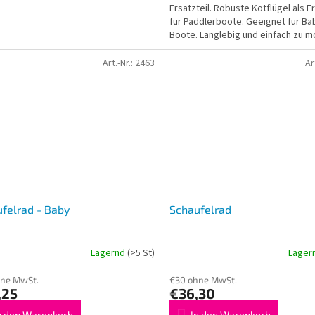
Ersatzteil. Robuste Kotflügel als Er
für Paddlerboote. Geeignet für Ba
Boote. Langlebig und einfach zu m
Art.-Nr.:
2463
Ar
felrad - Baby
Schaufelrad
Lagernd
(>5 St)
Lager
hne MwSt.
€30 ohne MwSt.
,25
€36,30
n den Warenkorb
In den Warenkorb