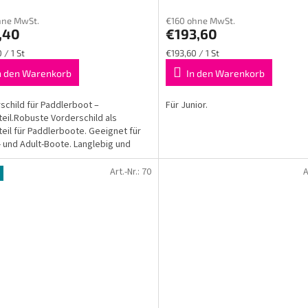
hne MwSt.
€160 ohne MwSt.
,40
€193,60
fspreis:
Verkaufspreis:
 / 1 St
€193,60 / 1 St
n den Warenkorb
In den Warenkorb
schild für Paddlerboot –
Für Junior.
teil.Robuste Vorderschild als
teil für Paddlerboote. Geeignet für
- und Adult-Boote. Langlebig und
h zu montieren.
Art.-Nr.:
70
A