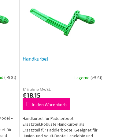
Handkurbel
nd
(>5 St)
Lagernd
(>5 St)
€15 ohne MwSt.
€18,15
In den Warenkorb
Model –
Handkurbel für Paddlerboot –
Ersatzteil.Robuste Handkurbel als
net für
Ersatzteil für Paddlerboote. Geeignet für
 und
Junior- und Adult-Boote. Langlebig und