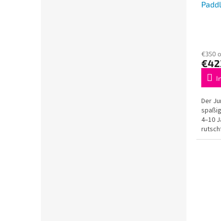
Paddl
€350 
€42
I
Der Ju
spaßig
4–10 J
rutsch
und...