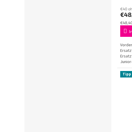
€40 o
€48
Verkau
€48,40
I
Vorder
Ersatz
Ersatz
Junior
einfac
Tipp