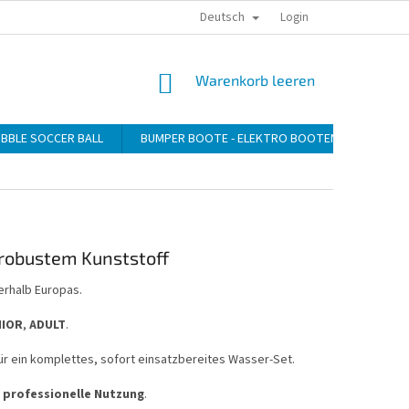
Deutsch
DATENSCHUTZERKLÄRUNG
ZAHLUNG
VERSAND
Login
WARENKORB
Warenkorb leeren
BBLE SOCCER BALL
BUMPER BOOTE - ELEKTRO BOOTEN
GEBLÄ
robustem Kunststoff
erhalb Europas.
NIOR
,
ADULT
.
ür ein komplettes, sofort einsatzbereites Wasser-Set.
d
professionelle Nutzung
.