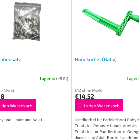
aubensatz
Handkurbel (Baby)
Lagernd
(>5 St)
Lager
ne MwSt.
€12 ohne MwSt.
68
€14,52
n den Warenkorb
In den Warenkorb
by und Junior und Adult.
Handkurbel für Paddlerboot Baby 
Ersatzteil.Robuste Handkurbel als
Ersatzteil für Paddlerboote. Geeig
Junior- und Adult-Boote. Langlebig