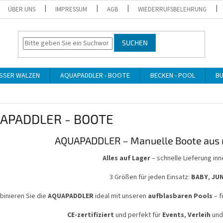
ÜBER UNS
IMPRESSUM
AGB
WIEDERRUFSBELEHRUNG
SUCHEN
SSER WALZEN
AQUAPADDLER - BOOTE
BECKEN - POOL
BU
APADDLER - BOOTE
AQUAPADDLER – Manuelle Boote aus 
Alles auf Lager
– schnelle Lieferung inn
3 Größen für jeden Einsatz:
BABY
,
JU
inieren Sie die
AQUAPADDLER
ideal mit unseren
aufblasbaren Pools
– f
CE-zertifiziert
und perfekt für
Events
,
Verleih
un