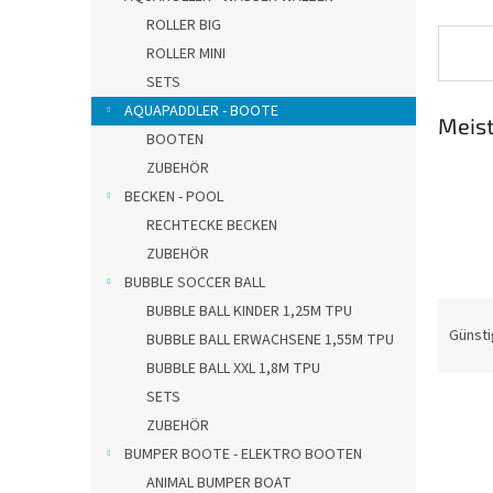
e
ROLLER BIG
ROLLER MINI
SETS
AQUAPADDLER - BOOTE
Meist
BOOTEN
ZUBEHÖR
BECKEN - POOL
RECHTECKE BECKEN
ZUBEHÖR
BUBBLE SOCCER BALL
P
BUBBLE BALL KINDER 1,25M TPU
r
Günsti
BUBBLE BALL ERWACHSENE 1,55M TPU
o
BUBBLE BALL XXL 1,8M TPU
d
SETS
u
ZUBEHÖR
k
t
BUMPER BOOTE - ELEKTRO BOOTEN
L
s
ANIMAL BUMPER BOAT
i