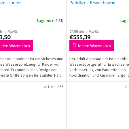
er - Junior
Paddler - Erwachsene
Lagernd
(>5 St)
Lage
ohne MwSt.
€459 ohne MwSt.
3,50
€555,39
n den Warenkorb
In den Warenkorb
nior Aquapaddler ist ein sicheres und
Der Adult Aquapaddler ist ein rob
es Wasserspielzeug für Kinder von
Wassersportgerät für Erwachsene
ahren. Ergonomisches Design und
Verbesserung von Paddeltechnik,
feste Griffe sorgen für stabilen Halt
Koordination und Ausdauer. Ergo
Design sorgt für sicheren...
Art.-Nr.:
966
Ar