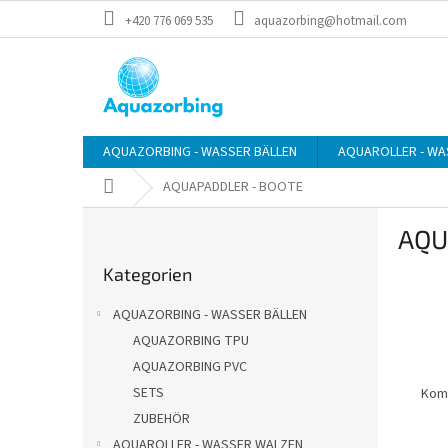
Zum
+420 776 069 535
aquazorbing@hotmail.com
Inhalt
springen
AQUAZORBING - WASSER BÄLLEN
AQUAROLLER - WA
Startseite
AQUAPADDLER - BOOTE
S
AQU
e
Kategorien
i
Kategorien
überspringen
t
e
AQUAZORBING - WASSER BÄLLEN
n
AQUAZORBING TPU
l
AQUAZORBING PVC
e
i
SETS
Komb
s
ZUBEHÖR
t
AQUAROLLER - WASSER WALZEN