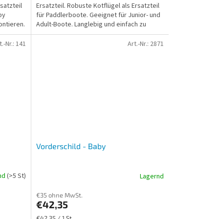
satzteil
Ersatzteil. Robuste Kotflügel als Ersatzteil
by
für Paddlerboote. Geeignet für Junior- und
ontieren.
Adult-Boote. Langlebig und einfach zu
montieren.
t.-Nr.:
141
Art.-Nr.:
2871
Vorderschild - Baby
nd
(>5 St)
Lagernd
€35 ohne MwSt.
€42,35
Verkaufspreis:
€42,35 / 1 St