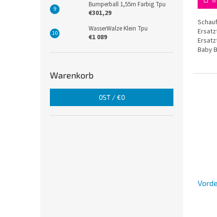
Bumperball 1,55m Farbig Tpu
€301,29
Schauf
WasserWalze Klein Tpu
Ersatz
€1 089
Ersatz
Baby B
montie
Warenkorb
0
ST /
€0
Vorde