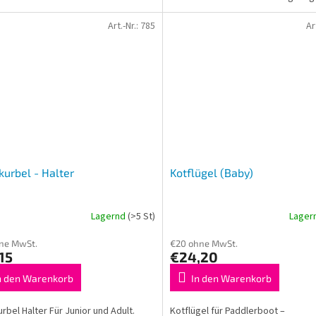
einfach zu montieren.
Art.-Nr.:
785
Ar
urbel - Halter
Kotflügel (Baby)
Lagernd
(>5 St)
Lager
ne MwSt.
€20 ohne MwSt.
15
€24,20
n den Warenkorb
In den Warenkorb
rbel Halter Für Junior und Adult.
Kotflügel für Paddlerboot –