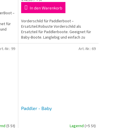
In den Warenkorb
werBoot –
Vorderschild für Paddlerboot –
net für
Ersatzteil.Robuste Vorderschild als
 und
Ersatzteil für Paddlerboote. Geeignet für
Baby-Boote. Langlebig und einfach zu
montieren.
rt.-Nr.:
99
Art.-Nr.:
69
Paddler - Baby
rnd
(5 St)
Lagernd
(>5 St)