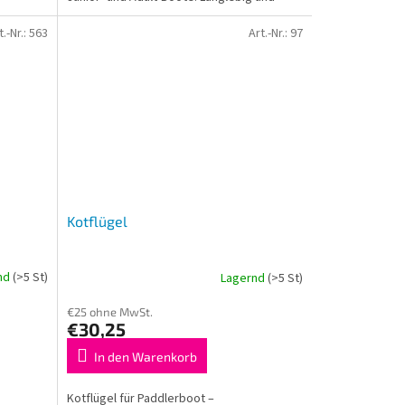
einfach zu montieren.
t.-Nr.:
563
Art.-Nr.:
97
Kotflügel
nd
(>5 St)
Lagernd
(>5 St)
€25 ohne MwSt.
€30,25
In den Warenkorb
Kotflügel für Paddlerboot –