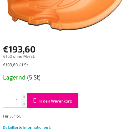
€193,60
€160 ohne MwSt.
Verkaufspreis:
€193,60 / 1 St
Lagernd
(5 St)
In den Warenkorb
Für Junior.
Detaillierte Informationen