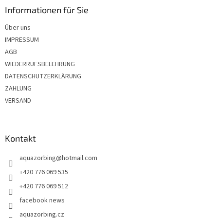
z
Informationen für Sie
e
Über uns
i
IMPRESSUM
l
e
AGB
WIEDERRUFSBELEHRUNG
DATENSCHUTZERKLÄRUNG
ZAHLUNG
VERSAND
Kontakt
aquazorbing
@
hotmail.com
+420 776 069 535
+420 776 069 512
facebook news
aquazorbing.cz