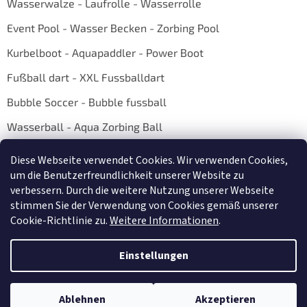
Wasserwalze - Laufrolle - Wasserrolle
Event Pool - Wasser Becken - Zorbing Pool
Kurbelboot - Aquapaddler - Power Boot
Fußball dart - XXL Fussballdart
Bubble Soccer - Bubble fussball
Wasserball - Aqua Zorbing Ball
Diese Webseite verwendet Cookies. Wir verwenden Cookies,
um die Benutzerfreundlichkeit unserer Website zu
verbessern. Durch die weitere Nutzung unserer Webseite
stimmen Sie der Verwendung von Cookies gemäß unserer
Cookie-Richtlinie zu.
Weitere Informationen
.
Erstellt von Shoptet
Einstellungen
Copyright 2026
E-shop AQUAZORBING.DE
. Alle Rechte vorbehalten.
Ablehnen
Akzeptieren
Cookie-Einstellungen ändern