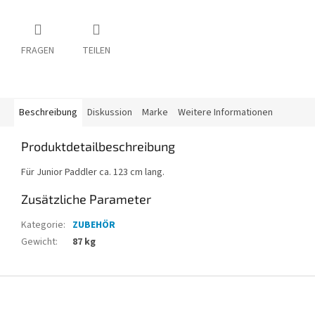
FRAGEN
TEILEN
Beschreibung
Diskussion
Marke
Weitere Informationen
Produktdetailbeschreibung
Für Junior Paddler ca. 123 cm lang.
Zusätzliche Parameter
Kategorie
:
ZUBEHÖR
Gewicht
:
87 kg
F
u
ß