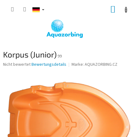
Zum
WARE
Inhalt
springen
Korpus (Junior)
99
Die
Nicht bewertet
Bewertungsdetails
Marke:
AQUAZORBING.CZ
durchschnittliche
Produktbewertung
ist
0,0
von
5
Sternen.