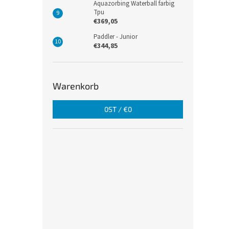
Aquazorbing Waterball farbig
Tpu
€369,05
Paddler - Junior
€344,85
Warenkorb
0
ST /
€0