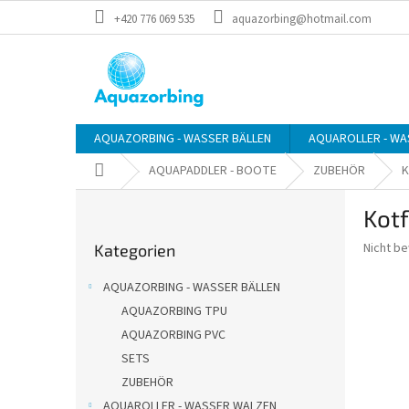
Zum
+420 776 069 535
aquazorbing@hotmail.com
Inhalt
springen
AQUAZORBING - WASSER BÄLLEN
AQUAROLLER - WA
Startseite
AQUAPADDLER - BOOTE
ZUBEHÖR
K
S
Kotf
e
Kategorien
i
Die
Nicht b
Kategorien
überspringen
t
durchsch
e
Produkt
AQUAZORBING - WASSER BÄLLEN
n
ist
AQUAZORBING TPU
0,0
l
von
AQUAZORBING PVC
e
5
i
SETS
Sternen.
s
ZUBEHÖR
t
AQUAROLLER - WASSER WALZEN