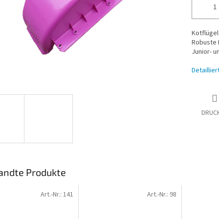
Kotflügel
Robuste K
Junior- u
Detaillie
DRUC
andte Produkte
Art.-Nr.:
141
Art.-Nr.:
98