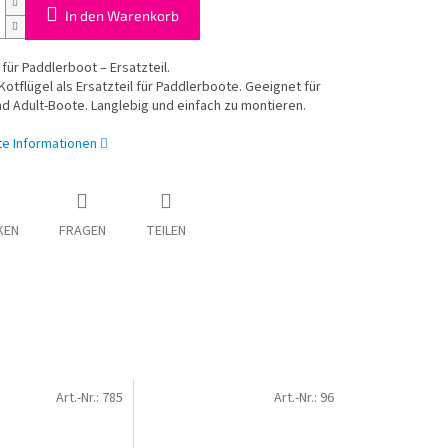
In den Warenkorb
 für Paddlerboot – Ersatzteil.
otflügel als Ersatzteil für Paddlerboote. Geeignet für
nd Adult-Boote. Langlebig und einfach zu montieren.
rte Informationen
KEN
FRAGEN
TEILEN
Art.-Nr.:
785
Art.-Nr.:
96