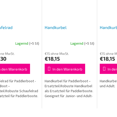
felrad
Handkurbel
Handkurb
Lagernd
(>5 St)
Lagernd
(>5 St)
hne MwSt.
€15 ohne MwSt.
€15 ohne M
,30
€18,15
€18,15
n den Warenkorb
In den Warenkorb
In de
elrad für Paddlerboot -
Handkurbel für Paddlerboot –
Handkurbel 
Boot –
Ersatzteil.Robuste Handkurbel
und Adult.
teil.Robuste Schaufelrad
als Ersatzteil für Paddlerboote.
satzteil für Paddlerboote.
Geeignet für Junior- und Adult-
et für Junior- und Adult-
Boote. Langlebig und einfach
 Langlebig und einfach
zu montieren.
tieren.