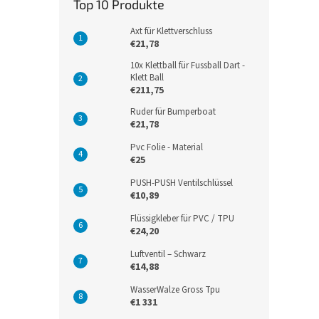
Top 10 Produkte
Axt für Klettverschluss
€21,78
10x Klettball für Fussball Dart -
Klett Ball
€211,75
Ruder für Bumperboat
€21,78
Pvc Folie - Material
€25
PUSH-PUSH Ventilschlüssel
€10,89
Flüssigkleber für PVC / TPU
€24,20
Luftventil – Schwarz
€14,88
WasserWalze Gross Tpu
€1 331