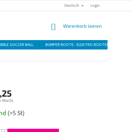
Deutsch
DATENSCHUTZERKLÄRUNG
ZAHLUNG
VERSAND
Login
WARENKORB
Warenkorb leeren
BBLE SOCCER BALL
BUMPER BOOTE - ELEKTRO BOOTEN
GEBLÄ
,25
e MwSt.
preis:
rnd
(>5 St)