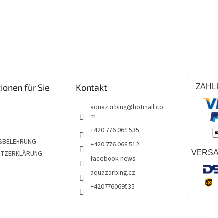
ionen für Sie
Kontakt
ZAHL
aquazorbing
@
hotmail.co
m
+420 776 069 535
SBELEHRUNG
+420 776 069 512
VERS
UTZERKLÄRUNG
facebook news
aquazorbing.cz
+420776069535