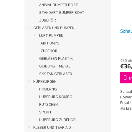
ANIMAL BUMPER BOAT
STANDART BUMPER BOAT
ZUBEHÖR
GEBLÄSEN UND PUMPEN
Schau
LUFT PUMPEN
AIR PUMPS
ZUBEHÖR
GEBLÄSEN PLASTIK
€30 o
€36
GIBBONS + METAL
SKY FAN GEBLÄSEN
I
HÜPFBURGEN
HINDERNIS
Schauf
HÜPFBURG KOMBO
Power
Ersatz
RUTSCHEN
als Er
SPORT
Geeign
Boote.
HÜPFBURG ZUBEHÖR
zu mon
KLEBER UND TEAR AID