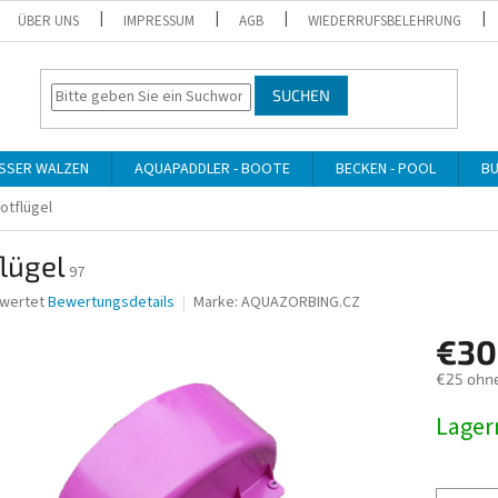
ÜBER UNS
IMPRESSUM
AGB
WIEDERRUFSBELEHRUNG
SUCHEN
SSER WALZEN
AQUAPADDLER - BOOTE
BECKEN - POOL
BU
otflügel
lügel
97
ewertet
Bewertungsdetails
Marke:
AQUAZORBING.CZ
nittliche
€30
bewertung
€25 ohn
Verkaufs
Lage