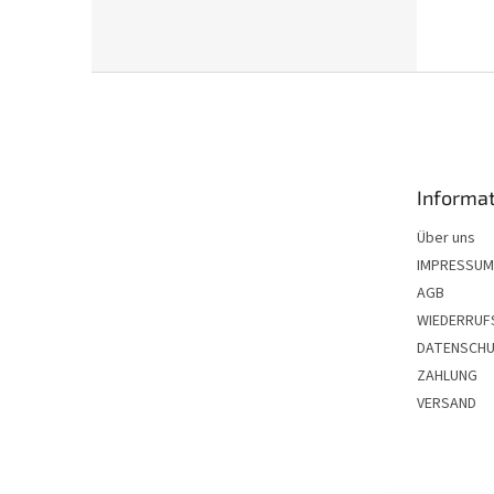
F
u
ß
z
e
Informat
i
l
Über uns
e
IMPRESSUM
AGB
WIEDERRUF
DATENSCH
ZAHLUNG
VERSAND