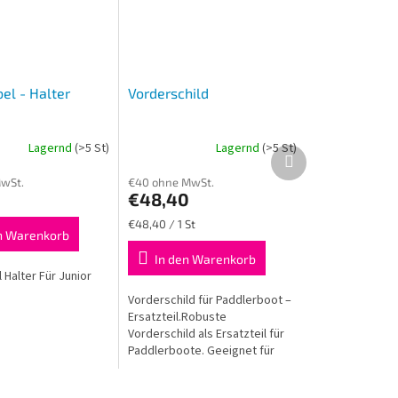
el - Halter
Vorderschild
Lagernd
(>5 St)
Lagernd
(>5 St)
Nächstes
Produkt
wSt.
€40 ohne MwSt.
€48,40
Verkaufspreis:
€48,40 / 1 St
n Warenkorb
In den Warenkorb
Halter Für Junior
Vorderschild für Paddlerboot –
Ersatzteil.Robuste
Vorderschild als Ersatzteil für
Paddlerboote. Geeignet für
Junior- und Adult-Boote.
Langlebig und einfach zu