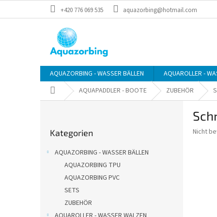
Zum
+420 776 069 535
aquazorbing@hotmail.com
Inhalt
springen
AQUAZORBING - WASSER BÄLLEN
AQUAROLLER - WA
Startseite
AQUAPADDLER - BOOTE
ZUBEHÖR
S
S
Sch
e
Kategorien
i
Die
Nicht b
Kategorien
überspringen
t
durchsch
e
Produkt
AQUAZORBING - WASSER BÄLLEN
n
ist
AQUAZORBING TPU
0,0
l
von
AQUAZORBING PVC
e
5
i
SETS
Sternen.
s
ZUBEHÖR
t
AQUAROLLER - WASSER WALZEN