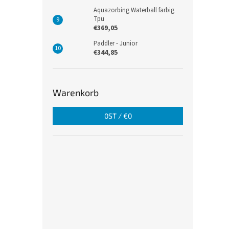
Aquazorbing Waterball farbig
Tpu
€369,05
Paddler - Junior
€344,85
Warenkorb
0
ST /
€0