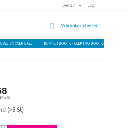
Deutsch
DATENSCHUTZERKLÄRUNG
ZAHLUNG
VERSAND
Login
WARENKORB
Warenkorb leeren
BBLE SOCCER BALL
BUMPER BOOTE - ELEKTRO BOOTEN
GEBLÄ
68
 MwSt.
preis:
rnd
(>5 St)