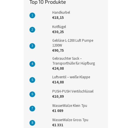
Top 10 Produkte
Handkurbel
€18,15
Kotflügel
€30,25
Gebläse L-1200 Luft Pumpe
1200W
€90,75
Gebrauchter Sack –
Transporthülle für Hüpfburg
€24,08
Luftventil – weiße Klappe
€14,88
PUSH-PUSH Ventilschlüssel
€10,89
WasserWalze Klein Tpu
€1 089
WasserWalze Gross Tpu
€1 331