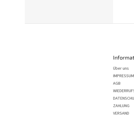
F
u
ß
z
e
Informat
i
l
Über uns
e
IMPRESSUM
AGB
WIEDERRUF
DATENSCH
ZAHLUNG
VERSAND