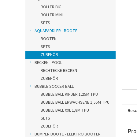
e
ROLLER BIG
ROLLER MINI
SETS
AQUAPADDLER - BOOTE
BOOTEN
SETS
ZUBEHÖR
BECKEN - POOL
RECHTECKE BECKEN
ZUBEHÖR
BUBBLE SOCCER BALL
BUBBLE BALL KINDER 1,25M TPU
BUBBLE BALL ERWACHSENE 1,55M TPU
BUBBLE BALL XXL 1,8M TPU
Besc
SETS
ZUBEHÖR
Pro
BUMPER BOOTE - ELEKTRO BOOTEN