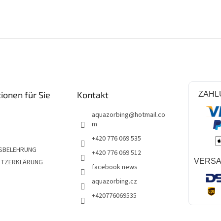
ionen für Sie
Kontakt
ZAHL
aquazorbing
@
hotmail.co
m
+420 776 069 535
SBELEHRUNG
+420 776 069 512
VERS
UTZERKLÄRUNG
facebook news
aquazorbing.cz
+420776069535