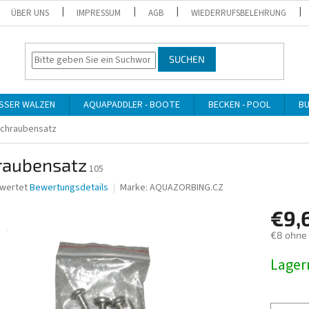
ÜBER UNS
IMPRESSUM
AGB
WIEDERRUFSBELEHRUNG
SUCHEN
SSER WALZEN
AQUAPADDLER - BOOTE
BECKEN - POOL
BU
chraubensatz
raubensatz
105
ewertet
Bewertungsdetails
Marke:
AQUAZORBING.CZ
nittliche
€9,
bewertung
€8 ohne
Verkaufs
Lage