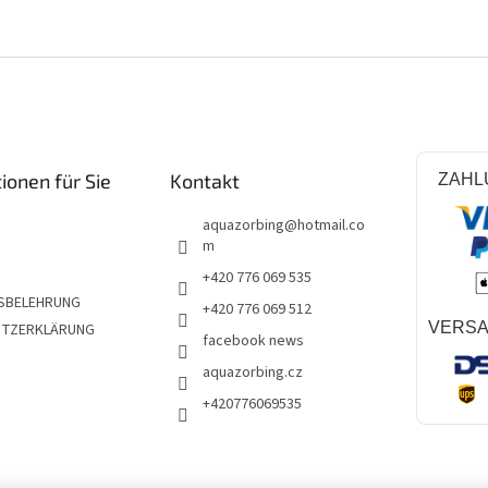
ionen für Sie
Kontakt
ZAHL
aquazorbing
@
hotmail.co
m
+420 776 069 535
SBELEHRUNG
+420 776 069 512
VERS
UTZERKLÄRUNG
facebook news
aquazorbing.cz
+420776069535