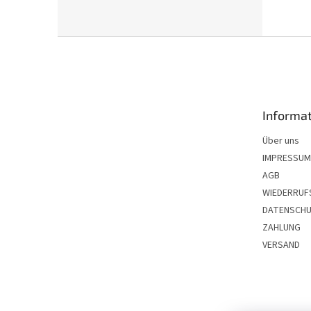
F
u
ß
z
e
Informat
i
l
Über uns
e
IMPRESSUM
AGB
WIEDERRUF
DATENSCH
ZAHLUNG
VERSAND