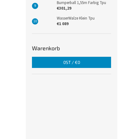
Bumperball 1,55m Farbig Tpu
€301,29
WasserWalze Klein Tpu
€1 089
Warenkorb
0
ST /
€0