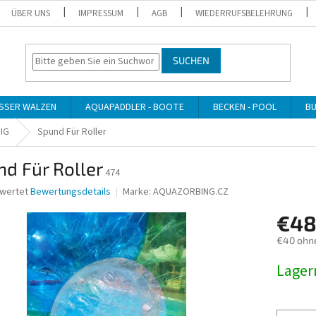
ÜBER UNS
IMPRESSUM
AGB
WIEDERRUFSBELEHRUNG
SUCHEN
SSER WALZEN
AQUAPADDLER - BOOTE
BECKEN - POOL
BU
IG
Spund Für Roller
d Für Roller
474
ewertet
Bewertungsdetails
Marke:
AQUAZORBING.CZ
nittliche
€48
bewertung
€40 ohn
Verkaufs
Lage