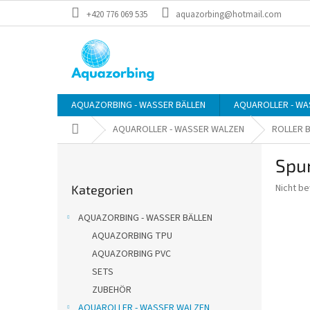
Zum
+420 776 069 535
aquazorbing@hotmail.com
Inhalt
springen
AQUAZORBING - WASSER BÄLLEN
AQUAROLLER - WA
Startseite
AQUAROLLER - WASSER WALZEN
ROLLER B
S
Spun
e
Kategorien
i
Die
Nicht b
Kategorien
überspringen
t
durchsch
e
Produkt
AQUAZORBING - WASSER BÄLLEN
n
ist
AQUAZORBING TPU
0,0
l
von
AQUAZORBING PVC
e
5
i
SETS
Sternen.
s
ZUBEHÖR
t
AQUAROLLER - WASSER WALZEN