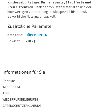
Kindergeburtstage, Firmenevents, Stadtfeste und
Freizeitzentren
. Dank der robusten Materialien und der
hochwertigen Verarbeitung ist sie speziell für intensive
gewerbliche Nutzung entwickelt.
Zusätzliche Parameter
Kategorie
:
HÜPFBURGEN
Gewicht
:
210 kg
F
u
ß
z
Informationen für Sie
e
Über uns
i
IMPRESSUM
l
e
AGB
WIEDERRUFSBELEHRUNG
DATENSCHUTZERKLÄRUNG