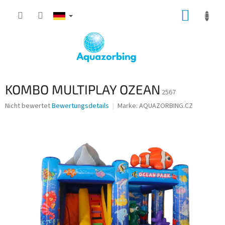
Zum
WARE
Inhalt
springen
KOMBO MULTIPLAY OZEAN
2567
Die
Nicht bewertet
Bewertungsdetails
Marke:
AQUAZORBING.CZ
durchschnittliche
Produktbewertung
ist
0,0
von
5
Sternen.