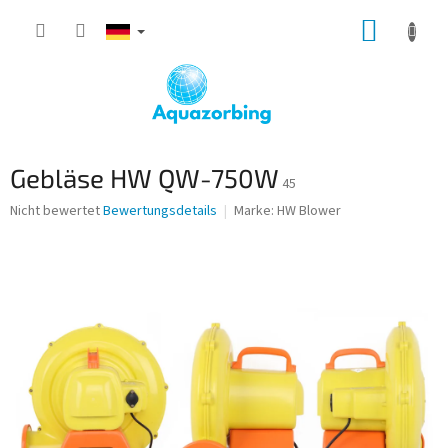
Zum
WARE
Inhalt
springen
Gebläse HW QW-750W
45
Die
Nicht bewertet
Bewertungsdetails
Marke:
HW Blower
durchschnittliche
Produktbewertung
ist
0,0
von
5
Sternen.