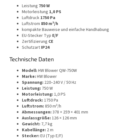
Leistung
750 W
Motorleistung
1,0 PS
Luftdruck
1750 Pa
Luftstrom
850 m³/h
kompakte Bauweise und einfache Handhabung
EU-Stecker Typ
E/F
Zertifizierung
CE
Schutzart
IP24
Technische Daten
Modell:
HW Blower QW-750W
Marke:
HW Blower
Spannung:
220–240 V / 50 Hz
Leistung:
750 W
Motorleistung:
1,0 PS
Luftdruck:
1750 Pa
Luftstrom:
850 m³/h
Abmessungen:
378 × 259 × 401 mm
Auslassgröße:
126 × 126 mm
Gewicht:
7,7 kg
Kabellänge:
2 m
Stecker:
EU (Typ E/F)