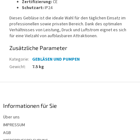
Zertifizierung:
CE
Schutzart:
IP24
Dieses Gebläse ist die ideale Wahl für den täglichen Einsatz im
professionellen sowie privaten Bereich. Dank des optimalen
Verhältnisses von Leistung, Druck und Luftstrom eignet es sich
für eine Vielzahl von aufblasbaren Attraktionen.
Zusätzliche Parameter
Kategorie
:
GEBLÄSEN UND PUMPEN
Gewicht
:
7.5 kg
F
u
ß
z
Informationen für Sie
e
Über uns
i
IMPRESSUM
l
e
AGB