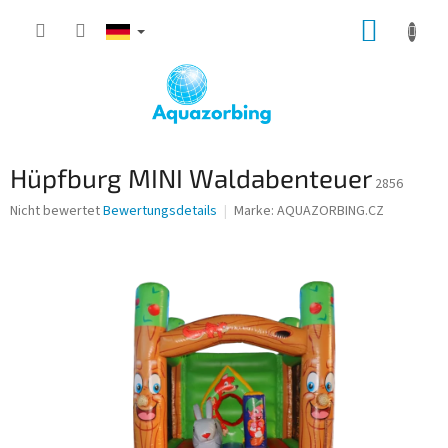
Zum
WARE
Inhalt
springen
Hüpfburg MINI Waldabenteuer
2856
Die
Nicht bewertet
Bewertungsdetails
Marke:
AQUAZORBING.CZ
durchschnittliche
Produktbewertung
ist
0,0
von
5
Sternen.