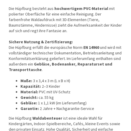
Die Hüpfburg besteht aus
hochwertigem PVC-Material
mit
polierter Oberfläche für eine einfache Reinigung. Der
farbenfrohe Waldaufdruck mit 3D-Elementen (Tiere,
Baumstämme, Hindernisse) zieht die Aufmerksamkeit der Kinder
auf sich und regt ihre Fantasie an.
Sichere Nutzung & Zertifizierung:
Die Hüpfburg erfüllt die europäische Norm
EN 14960
und wird mit
vollständiger technischer Dokumentation, Betriebsanleitung und
Konformitätserklärung geliefert. Im Lieferumfang enthalten sind
außerdem ein
Gebläse, Bodenanker, Reparaturset und
Transporttasche
.
Maße:
3 x 3,4 x 3 m (L x B x H)
Kapazität:
2–3 Kinder
Material:
PVC mit UV-Schutz
Gewicht:
ca. 55 kg
Gebläse:
1 x 1,1 kW (im Lieferumfang)
Garantie:
2 Jahre + Nachgarantie-Service
Die Hüpfburg
Waldabenteuer
ist eine ideale Wahl für
Kindergärten, Indoor-Spielbereiche, Cafés, kleine Events sowie
den privaten Einsatz. Hohe Qualität, Sicherheit und einfache