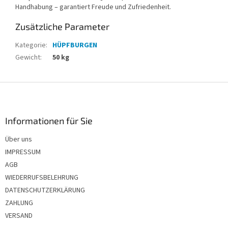
Handhabung – garantiert Freude und Zufriedenheit.
Zusätzliche Parameter
Kategorie
:
HÜPFBURGEN
Gewicht
:
50 kg
F
u
ß
z
Informationen für Sie
e
Über uns
i
IMPRESSUM
l
e
AGB
WIEDERRUFSBELEHRUNG
DATENSCHUTZERKLÄRUNG
ZAHLUNG
VERSAND