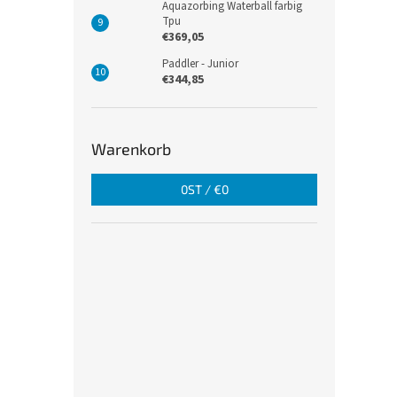
Aquazorbing Waterball farbig
Tpu
€369,05
Paddler - Junior
€344,85
Warenkorb
0
ST /
€0