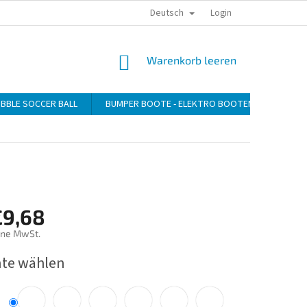
Deutsch
DATENSCHUTZERKLÄRUNG
ZAHLUNG
VERSAND
Login
WARENKORB
Warenkorb leeren
BBLE SOCCER BALL
BUMPER BOOTE - ELEKTRO BOOTEN
GEBLÄ
€9,68
ne MwSt.
preis:
nte wählen