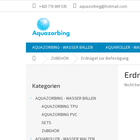
Zum
+420 776 069 535
aquazorbing@hotmail.com
Inhalt
springen
AQUAZORBING - WASSER BÄLLEN
AQUAROLLER - WA
Startseite
ZUBEHÖR
Erdnägel zur Befestigung
S
Erdn
e
Kategorien
i
Die
Nicht b
Kategorien
überspringen
t
durchsch
e
Produkt
AQUAZORBING - WASSER BÄLLEN
n
ist
AQUAZORBING TPU
0,0
l
von
AQUAZORBING PVC
e
5
i
SETS
Sternen.
s
ZUBEHÖR
t
AQUAROLLER - WASSER WALZEN