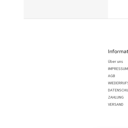
F
u
ß
z
e
Informat
i
l
Über uns
e
IMPRESSUM
AGB
WIEDERRUF
DATENSCH
ZAHLUNG
VERSAND