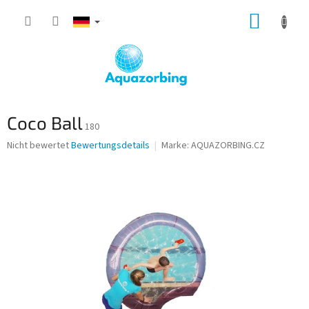
Zum
WARE
Inhalt
springen
Coco Ball
180
Die
Nicht bewertet
Bewertungsdetails
Marke:
AQUAZORBING.CZ
durchschnittliche
Produktbewertung
ist
0,0
von
5
Sternen.