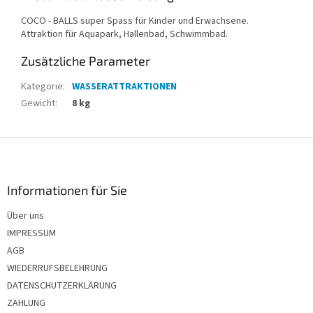
COCO - BALLS super Spass für Kinder und Erwachsene.
Attraktion für Aquapark, Hallenbad, Schwimmbad.
Zusätzliche Parameter
Kategorie
:
WASSERATTRAKTIONEN
Gewicht
:
8 kg
F
u
ß
z
Informationen für Sie
e
Über uns
i
IMPRESSUM
l
e
AGB
WIEDERRUFSBELEHRUNG
DATENSCHUTZERKLÄRUNG
ZAHLUNG