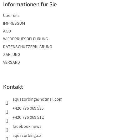
z
Informationen für Sie
e
Über uns
i
IMPRESSUM
l
e
AGB
WIEDERRUFSBELEHRUNG
DATENSCHUTZERKLÄRUNG
ZAHLUNG
VERSAND
Kontakt
aquazorbing
@
hotmail.com
+420 776 069 535
+420 776 069 512
facebook news
aquazorbing.cz