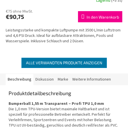
Lagernd
(>5 St)
€75 ohne MwSt.
€90,75
In den Warenkorb
Leistungsstarke und kompakte Luftpumpe mit 3500 L/min Luftstrom
und 4,6 PSI Druck. Ideal für aufblasbare Attraktionen, Pools und
Wasserspiele. Inklusive Schlauch und 2 Düsen.
ALLE VERWANDTEN PRODUKTE ANZEIGEN
Beschreibung
Diskussion
Marke
Weitere Informationen
Produktdetailbeschreibung
Bumperball 1,55 m Transparent – Profi TPU 1,0 mm
Die 1,0 mm TPU-Version bietet maximale Haltbarkeit und ist
speziell für professionelle Betreiber entwickelt. Perfekt für
Verleihfirmen, Sportzentren und Events mit hoher Belastung.
TPU ist UV-beständig, geruchlos und deutlich reißfester als PVC.