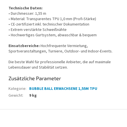
Technische Daten:
• Durchmesser: 1,55 m
• Material: Transparentes TPU 1,0 mm (Profi-Stärke)
• CE-zertifiziert inkl. technischer Dokumentation
• Extrem verstärkte Schweißnähte
• Hochwertiges Gurtsystem, abwaschbar & bequem
Einsatzbereiche:
Hochfrequente Vermietung,
Sportveranstaltungen, Turniere, Outdoor- und Indoor-Events.
Die beste Wahl für professionelle Anbieter, die auf maximale
Lebensdauer und Stabilität setzen.
Zusätzliche Parameter
Kategorie
:
BUBBLE BALL ERWACHSENE 1,55M TPU
Gewicht
:
9 kg
F
u
ß