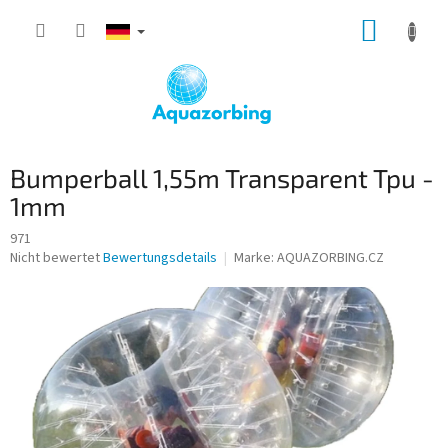
Zum
WARE
Inhalt
springen
Bumperball 1,55m Transparent Tpu -
1mm
971
Die
Nicht bewertet
Bewertungsdetails
Marke:
AQUAZORBING.CZ
durchschnittliche
Produktbewertung
ist
0,0
von
5
Sternen.