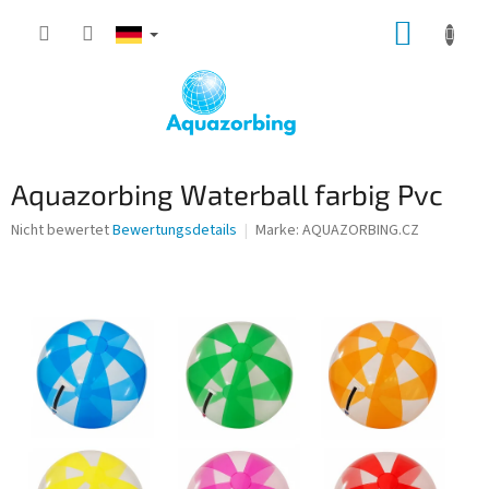
Zum
WARE
Inhalt
springen
Aquazorbing Waterball farbig Pvc
Die
Nicht bewertet
Bewertungsdetails
Marke:
AQUAZORBING.CZ
durchschnittliche
Produktbewertung
ist
0,0
von
5
Sternen.