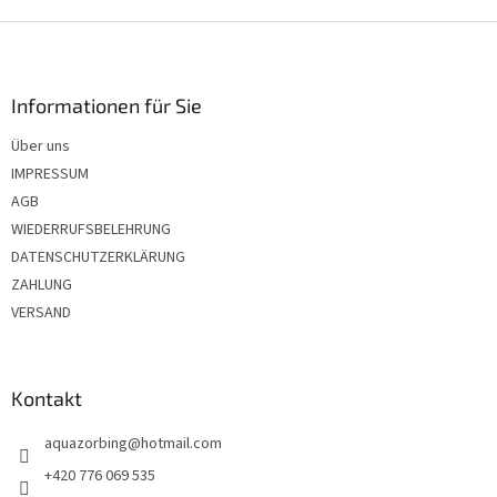
F
u
ß
z
Informationen für Sie
e
Über uns
i
IMPRESSUM
l
e
AGB
WIEDERRUFSBELEHRUNG
DATENSCHUTZERKLÄRUNG
ZAHLUNG
VERSAND
Kontakt
aquazorbing
@
hotmail.com
+420 776 069 535